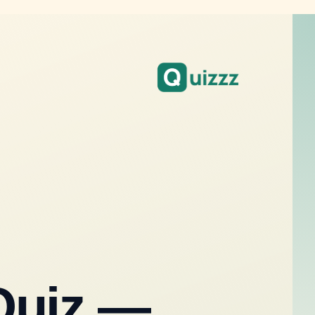
Quiz —