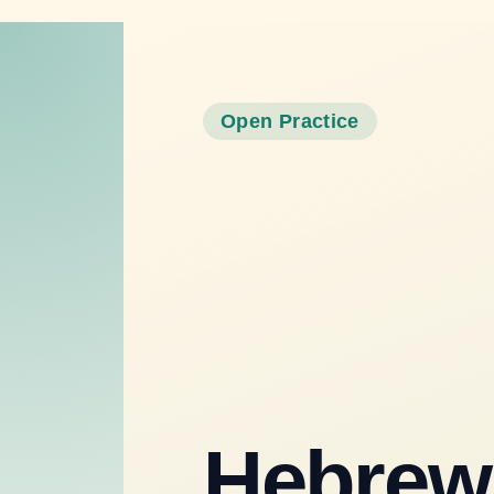
Heb
6
questions
Open Practice
Classic
by
Quizzz Official
Start Quiz
Powered by
Quizzz
English
Hebrew