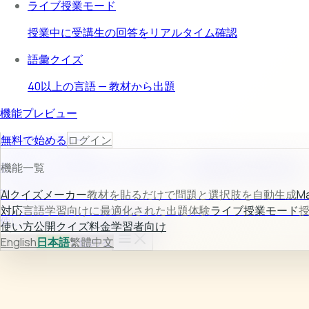
ライブ授業モード
授業中に受講生の回答をリアルタイム確認
語彙クイズ
40以上の言語 — 教材から出題
機能プレビュー
AIクイズメーカー
無料で始める
ログイン
教材入力から問題生成まで自動化し、作成時間を大幅に短縮。
機能一覧
詳しく見る →
AIクイズメーカー
教材を貼るだけで問題と選択肢を自動生成
Ma
対応
言語学習向けに最適化された出題体験
ライブ授業モード
使い方
公開クイズ
料金
学習者向け
使い方
公開クイズ
料金
学習者向け
ログイン
English
日本語
無料で始める
繁體中文