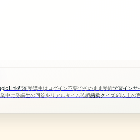
gic Link配布
受講生はログイン不要でそのまま受験
学習インサ
授業中に受講生の回答をリアルタイム確認
語彙クイズ
40以上の