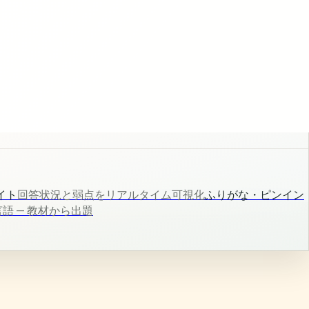
イト
回答状況と弱点をリアルタイム可視化
ふりがな・ピンイン
言語 — 教材から出題