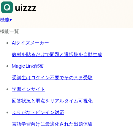
機能
▾
機能一覧
AIクイズメーカー
教材を貼るだけで問題と選択肢を自動生成
Magic Link配布
受講生はログイン不要でそのまま受験
学習インサイト
回答状況と弱点をリアルタイム可視化
ふりがな・ピンイン対応
言語学習向けに最適化された出題体験