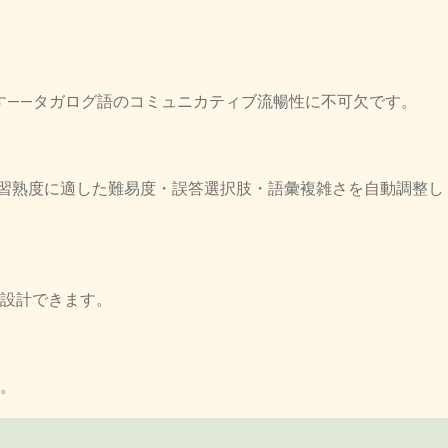
えます——タガログ語のコミュニカティブ流暢性に不可欠です。
生の習熟度に適した難易度・誤答選択肢・語彙複雑さを自動調整し
設計できます。
す。