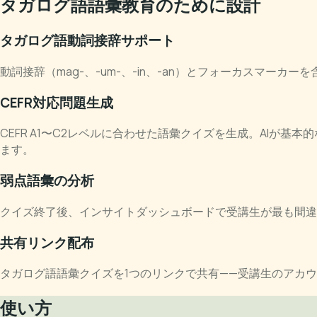
タガログ語語彙教育のために設計
タガログ語動詞接辞サポート
動詞接辞（mag-、-um-、-in、-an）とフォーカスマ
CEFR対応問題生成
CEFR A1〜C2レベルに合わせた語彙クイズを生成。AI
ます。
弱点語彙の分析
クイズ終了後、インサイトダッシュボードで受講生が最も間違
共有リンク配布
タガログ語語彙クイズを1つのリンクで共有——受講生のアカ
使い方