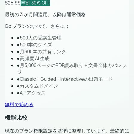
$25.99
早割 30% OFF
最初の 3 か月間適用、以降は通常価格
Go プランのすべて、さらに：
●
500人の受講生管理
●
500本のクイズ
●
月300本の共有リンク
●
高頻度 AI 生成
●
月3,000ページのPDF読み取り＋文書全体カバレッ
ジ
●
Classic + Guided + Interactiveの出題モード
●
カスタムドメイン
●
APIアクセス
無料で始める
機能比較
現在のプラン権限設定を基準に整理しています。最終的に