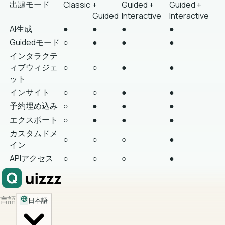
出題モード
Classic
+
Guided +
Guided +
Guided
Interactive
Interactive
AI生成
●
●
●
●
Guidedモード
○
●
●
●
インタラクテ
ィブウィジェ
○
○
●
●
ット
インサイト
○
○
●
●
予約埋め込み
○
●
●
●
エクスポート
○
●
●
●
カスタムドメ
○
○
○
●
イン
APIアクセス
○
○
○
●
言語
日本語