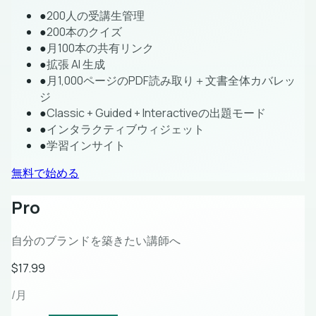
●
200人の受講生管理
●
200本のクイズ
●
月100本の共有リンク
●
拡張 AI 生成
●
月1,000ページのPDF読み取り＋文書全体カバレッ
ジ
●
Classic + Guided + Interactiveの出題モード
●
インタラクティブウィジェット
●
学習インサイト
無料で始める
Pro
自分のブランドを築きたい講師へ
$17.99
/月