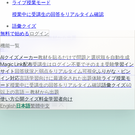
ライブ授業モード
授業中に受講生の回答をリアルタイム確認
語彙クイズ
無料で始める
ログイン
40以上の言語 — 教材から出題
機能一覧
機能プレビュー
AIクイズメーカー
教材を貼るだけで問題と選択肢を自動生成
AIクイズメーカー
Magic Link配布
受講生はログイン不要でそのまま受験
学習イン
サイト
回答状況と弱点をリアルタイム可視化
ふりがな・ピン
教材入力から問題生成まで自動化し、作成時間を大幅に短縮。
イン対応
言語学習向けに最適化された出題体験
ライブ授業モ
詳しく見る →
ード
授業中に受講生の回答をリアルタイム確認
語彙クイズ
40
以上の言語 — 教材から出題
使い方
公開クイズ
料金
学習者向け
使い方
公開クイズ
料金
学習者向け
ログイン
English
日本語
無料で始める
繁體中文