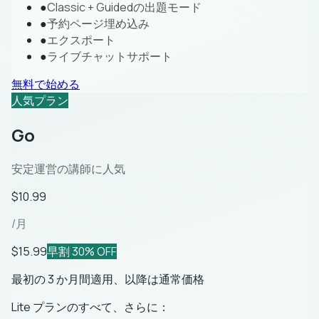
●
Classic + Guidedの出題モード
●
予約ページ埋め込み
●
エクスポート
●
ライブチャットサポート
無料で始める
人気プラン
Go
安定運営の講師に人気
$10.99
/月
$15.99
早割 30% OFF
最初の 3 か月間適用、以降は通常価格
Lite プランのすべて、さらに：