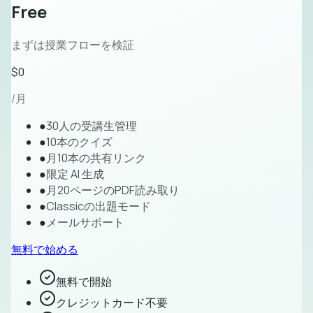
Free
まずは授業フローを検証
$0
/月
●
30人の受講生管理
●
10本のクイズ
●
月10本の共有リンク
●
限定 AI 生成
●
月20ページのPDF読み取り
●
Classicの出題モード
●
メールサポート
無料で始める
無料で開始
クレジットカード不要