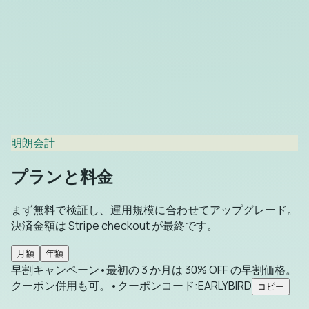
明朗会計
プランと料金
まず無料で検証し、運用規模に合わせてアップグレード。
決済金額は Stripe checkout が最終です。
月額
年額
早割キャンペーン
•
最初の 3 か月は 30% OFF の早割価格。
クーポン併用も可。
•
クーポンコード
:
EARLYBIRD
コピー