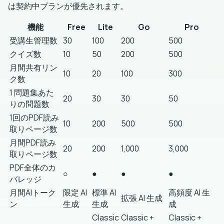
は契約中プランが優先されます。
機能
Free
Lite
Go
Pro
受講生管理数
30
100
200
500
クイズ数
10
50
200
500
月間共有リン
10
20
100
300
ク数
1 問題集あた
20
30
30
50
りの問題数
1回のPDF読み
10
200
500
500
取りページ数
月間PDF読み
20
200
1,000
3,000
取りページ数
PDF全体のカ
○
●
●
●
バレッジ
月間AIトーク
限定 AI
標準 AI
高頻度 AI 生
拡張 AI 生成
ン
生成
生成
成
Classic
Classic +
Classic +