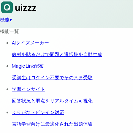
機能
▾
機能一覧
AIクイズメーカー
教材を貼るだけで問題と選択肢を自動生成
Magic Link配布
受講生はログイン不要でそのまま受験
学習インサイト
回答状況と弱点をリアルタイム可視化
ふりがな・ピンイン対応
言語学習向けに最適化された出題体験