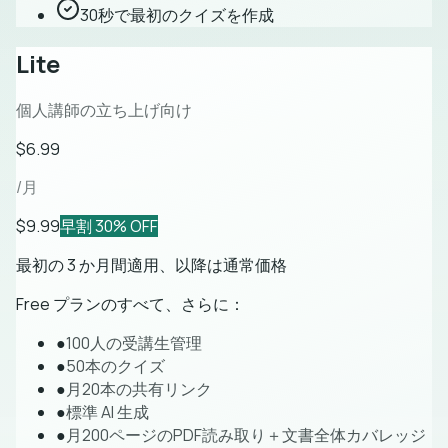
30秒で最初のクイズを作成
Lite
個人講師の立ち上げ向け
$6.99
/月
$9.99
早割 30% OFF
最初の 3 か月間適用、以降は通常価格
Free プランのすべて、さらに：
●
100人の受講生管理
●
50本のクイズ
●
月20本の共有リンク
●
標準 AI 生成
●
月200ページのPDF読み取り＋文書全体カバレッジ