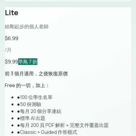
Lite
給剛起步的個人老師
$6.99
/月
$9.99
早鳥 7 折
前 3 個月適用，之後恢復原價
Free 的一切，加上：
●
100 位學生名單
●
50 份測驗
●
每月 20 個分享連結
●
標準 AI 出題
●
每月 200 頁 PDF 解析＋完整文件覆蓋出題
●
Classic + Guided 作答模式