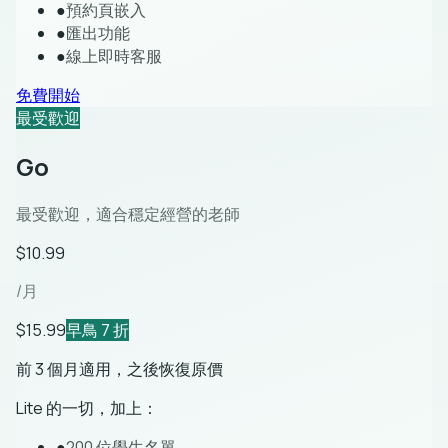
●
預約頁嵌入
●
匯出功能
●
線上即時客服
免費開始
最受歡迎
Go
最受歡迎，適合穩定經營的老師
$10.99
/月
$15.99
早鳥 7 折
前 3 個月適用，之後恢復原價
Lite 的一切，加上：
●
200 位學生名單