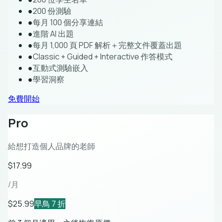
●
200 份測驗
●
每月 100 個分享連結
●
進階 AI 出題
●
每月 1,000 頁 PDF 解析＋完整文件覆蓋出題
●
Classic + Guided + Interactive 作答模式
●
互動式測驗嵌入
●
學習洞察
免費開始
Pro
給想打造個人品牌的老師
$17.99
/月
$25.99
早鳥 7 折