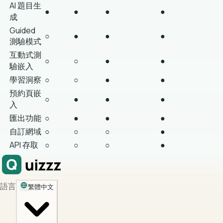
AI 題目生
●
●
●
●
成
Guided
○
●
●
●
測驗模式
互動式測
○
○
●
●
驗嵌入
學習洞察
○
○
●
●
預約頁嵌
○
●
●
●
入
匯出功能
○
●
●
●
自訂網域
○
○
○
●
API 存取
○
○
○
●
語言
繁體中文