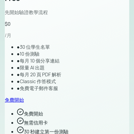
先開始驗證教學流程
$0
/月
●
30 位學生名單
●
10 份測驗
●
每月 10 個分享連結
●
限量 AI 出題
●
每月 20 頁 PDF 解析
●
Classic 作答模式
●
免費電子郵件客服
免費開始
免費開始
無需信用卡
30 秒建立第一份測驗