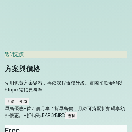
透明定價
方案與價格
先用免費方案驗證，再依課程規模升級。實際扣款金額以
Stripe 結帳頁為準。
月繳
年繳
早鳥優惠
•
首 3 個月享 7 折早鳥價，月繳可搭配折扣碼享額
外優惠。
•
折扣碼
:
EARLYBIRD
複製
Free