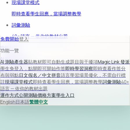
現場課堂模式
即時查看學生回應，當場調整教學
詞彙測驗
40+ 語言 — 依你的教材出題
免費開始
登入
功能預覽
功能一覽
AI 測驗產生器
AI 測驗產生器
貼教材即可自動生成題目與干擾項
Magic Link 發派
學生免登入，點開即可開始作答
即時學習洞察
即時查看作答分
輸入教材後自動生成題目、選項與解析，快速完成可用測驗。
布與弱點
日文假名／中文拼音
語言學習場景優化，不需自行標
了解更多 →
註
現場課堂模式
即時查看學生回應，當場調整教學
詞彙測驗
40+
語言 — 依你的教材出題
運作方式
公開測驗
價格方案
學生入口
運作方式
公開測驗
價格方案
學生入口
登入
English
免費開始
日本語
繁體中文