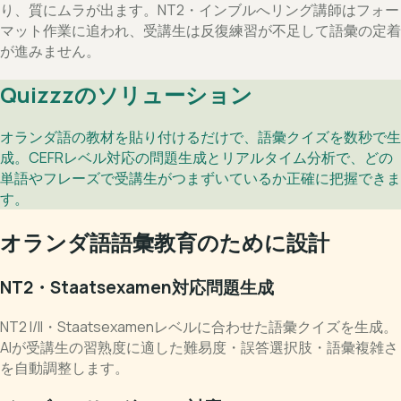
り、質にムラが出ます。NT2・インブルへリング講師はフォー
マット作業に追われ、受講生は反復練習が不足して語彙の定着
が進みません。
Quizzzのソリューション
オランダ語の教材を貼り付けるだけで、語彙クイズを数秒で生
成。CEFRレベル対応の問題生成とリアルタイム分析で、どの
単語やフレーズで受講生がつまずいているか正確に把握できま
す。
オランダ語語彙教育のために設計
NT2・Staatsexamen対応問題生成
NT2 I/II・Staatsexamenレベルに合わせた語彙クイズを生成。
AIが受講生の習熟度に適した難易度・誤答選択肢・語彙複雑さ
を自動調整します。