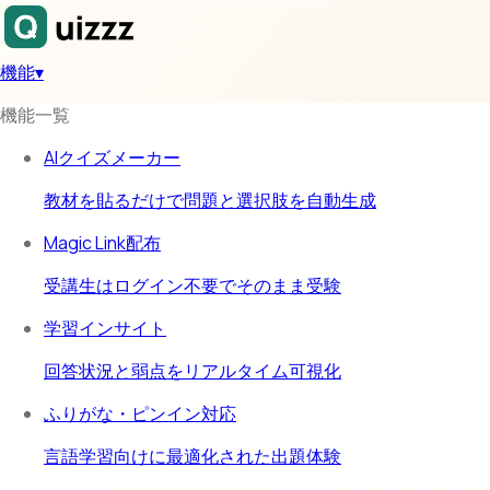
機能
▾
機能一覧
AIクイズメーカー
教材を貼るだけで問題と選択肢を自動生成
Magic Link配布
受講生はログイン不要でそのまま受験
学習インサイト
回答状況と弱点をリアルタイム可視化
ふりがな・ピンイン対応
言語学習向けに最適化された出題体験