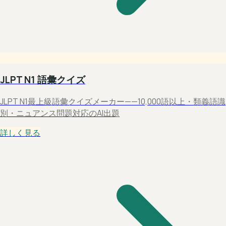
JLPT N1 語彙クイズ
JLPT N1最上級語彙クイズメーカー——10,000語以上・類義語識
別・ニュアンス問題対応のAI出題
詳しく見る