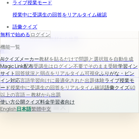
ライブ授業モード
授業中に受講生の回答をリアルタイム確認
語彙クイズ
無料で始める
ログイン
40以上の言語 — 教材から出題
機能一覧
機能プレビュー
AIクイズメーカー
教材を貼るだけで問題と選択肢を自動生成
AIクイズメーカー
Magic Link配布
受講生はログイン不要でそのまま受験
学習イン
サイト
回答状況と弱点をリアルタイム可視化
ふりがな・ピン
教材入力から問題生成まで自動化し、作成時間を大幅に短縮。
イン対応
言語学習向けに最適化された出題体験
ライブ授業モ
詳しく見る →
ード
授業中に受講生の回答をリアルタイム確認
語彙クイズ
40
以上の言語 — 教材から出題
使い方
公開クイズ
料金
学習者向け
使い方
公開クイズ
料金
学習者向け
ログイン
English
日本語
無料で始める
繁體中文