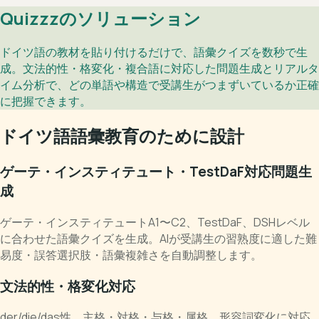
Quizzzのソリューション
ドイツ語の教材を貼り付けるだけで、語彙クイズを数秒で生
成。文法的性・格変化・複合語に対応した問題生成とリアルタ
イム分析で、どの単語や構造で受講生がつまずいているか正確
に把握できます。
ドイツ語語彙教育のために設計
ゲーテ・インスティテュート・TestDaF対応問題生
成
ゲーテ・インスティテュートA1〜C2、TestDaF、DSHレベル
に合わせた語彙クイズを生成。AIが受講生の習熟度に適した難
易度・誤答選択肢・語彙複雑さを自動調整します。
文法的性・格変化対応
der/die/das性、主格・対格・与格・属格、形容詞変化に対応