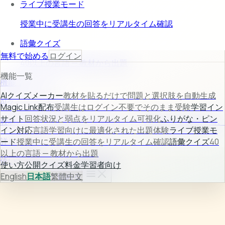
ライブ授業モード
授業中に受講生の回答をリアルタイム確認
語彙クイズ
無料で始める
ログイン
40以上の言語 — 教材から出題
機能一覧
機能プレビュー
AIクイズメーカー
教材を貼るだけで問題と選択肢を自動生成
AIクイズメーカー
Magic Link配布
受講生はログイン不要でそのまま受験
学習イン
サイト
回答状況と弱点をリアルタイム可視化
ふりがな・ピン
教材入力から問題生成まで自動化し、作成時間を大幅に短縮。
イン対応
言語学習向けに最適化された出題体験
ライブ授業モ
詳しく見る →
ード
授業中に受講生の回答をリアルタイム確認
語彙クイズ
40
以上の言語 — 教材から出題
使い方
公開クイズ
料金
学習者向け
使い方
公開クイズ
料金
学習者向け
ログイン
English
日本語
無料で始める
繁體中文