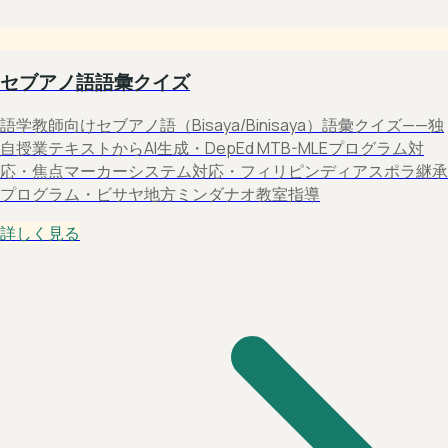
セブアノ語語彙クイズ
語学教師向けセブアノ語（Bisaya/Binisaya）語彙クイズ——独
自授業テキストからAI生成・DepEd MTB-MLEプログラム対
応・焦点マーカーシステム対応・フィリピンディアスポラ継承
プログラム・ビサヤ地方ミンダナオ教室指導
詳しく見る