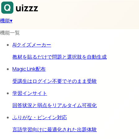
機能
▾
機能一覧
AIクイズメーカー
教材を貼るだけで問題と選択肢を自動生成
Magic Link配布
受講生はログイン不要でそのまま受験
学習インサイト
回答状況と弱点をリアルタイム可視化
ふりがな・ピンイン対応
言語学習向けに最適化された出題体験