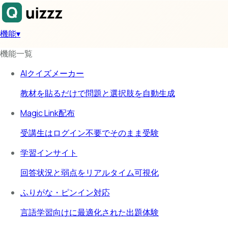
機能
▾
機能一覧
AIクイズメーカー
教材を貼るだけで問題と選択肢を自動生成
Magic Link配布
受講生はログイン不要でそのまま受験
学習インサイト
回答状況と弱点をリアルタイム可視化
ふりがな・ピンイン対応
言語学習向けに最適化された出題体験