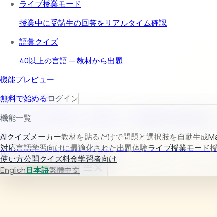
ライブ授業モード
授業中に受講生の回答をリアルタイム確認
語彙クイズ
40以上の言語 — 教材から出題
機能プレビュー
AIクイズメーカー
無料で始める
ログイン
教材入力から問題生成まで自動化し、作成時間を大幅に短縮。
機能一覧
詳しく見る →
AIクイズメーカー
教材を貼るだけで問題と選択肢を自動生成
Ma
対応
言語学習向けに最適化された出題体験
ライブ授業モード
使い方
公開クイズ
料金
学習者向け
使い方
公開クイズ
料金
学習者向け
ログイン
English
日本語
無料で始める
繁體中文