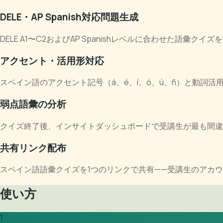
DELE・AP Spanish対応問題生成
DELE A1〜C2およびAP Spanishレベルに合わせた語
アクセント・活用形対応
スペイン語のアクセント記号（á、é、í、ó、ú、ñ）と動詞
弱点語彙の分析
クイズ終了後、インサイトダッシュボードで受講生が最も間違
共有リンク配布
スペイン語語彙クイズを1つのリンクで共有——受講生のアカ
使い方
1