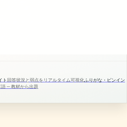
イト
回答状況と弱点をリアルタイム可視化
ふりがな・ピンイン
言語 — 教材から出題