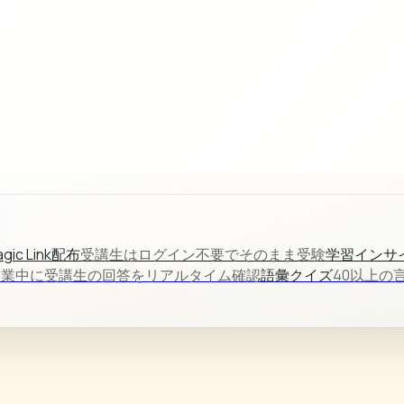
gic Link配布
受講生はログイン不要でそのまま受験
学習インサ
授業中に受講生の回答をリアルタイム確認
語彙クイズ
40以上の