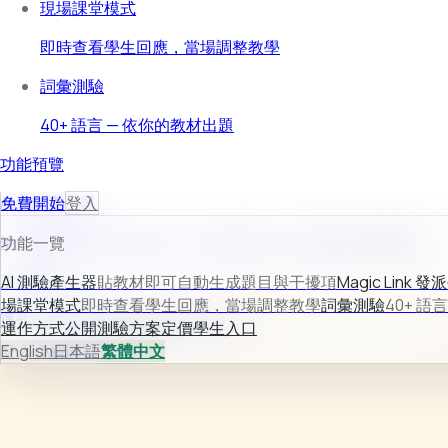
現場課堂模式
即時查看學生回應，當場調整教學
詞彙測驗
40+ 語言 — 依你的教材出題
功能預覽
AI 測驗產生器
免費開始
登入
輸入教材後自動生成題目、選項與解析，快速完成可用測驗。
功能一覽
了解更多 →
AI 測驗產生器
貼教材即可自動生成題目與干擾項
Magic Link 發派
場課堂模式
即時查看學生回應，當場調整教學
詞彙測驗
40+ 語
運作方式
公開測驗
方案定價
學生入口
運作方式
公開測驗
方案定價
學生入口
登入
English
免費開始
日本語
繁體中文