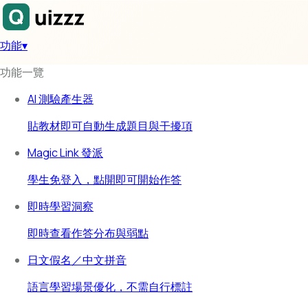
功能
▾
功能一覽
AI 測驗產生器
貼教材即可自動生成題目與干擾項
Magic Link 發派
學生免登入，點開即可開始作答
即時學習洞察
即時查看作答分布與弱點
日文假名／中文拼音
語言學習場景優化，不需自行標註