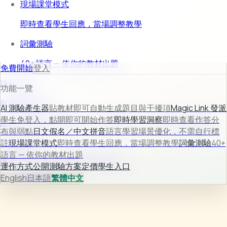
現場課堂模式
即時查看學生回應，當場調整教學
詞彙測驗
40+ 語言 — 依你的教材出題
免費開始
登入
功能預覽
功能一覽
AI 測驗產生器
AI 測驗產生器
貼教材即可自動生成題目與干擾項
Magic Link 發派
學生免登入，點開即可開始作答
即時學習洞察
即時查看作答分
輸入教材後自動生成題目、選項與解析，快速完成可用測驗。
布與弱點
日文假名／中文拼音
語言學習場景優化，不需自行標
了解更多 →
註
現場課堂模式
即時查看學生回應，當場調整教學
詞彙測驗
40+
語言 — 依你的教材出題
運作方式
公開測驗
方案定價
學生入口
運作方式
公開測驗
方案定價
學生入口
登入
English
免費開始
日本語
繁體中文