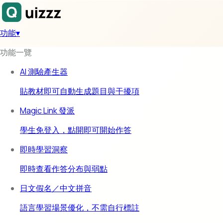
功能
▾
功能一覽
AI 測驗產生器
貼教材即可自動生成題目與干擾項
Magic Link 發派
學生免登入，點開即可開始作答
即時學習洞察
即時查看作答分布與弱點
日文假名／中文拼音
語言學習場景優化，不需自行標註