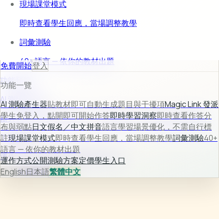
現場課堂模式
即時查看學生回應，當場調整教學
詞彙測驗
40+ 語言 — 依你的教材出題
免費開始
登入
功能預覽
功能一覽
AI 測驗產生器
AI 測驗產生器
貼教材即可自動生成題目與干擾項
Magic Link 發派
學生免登入，點開即可開始作答
即時學習洞察
即時查看作答分
輸入教材後自動生成題目、選項與解析，快速完成可用測驗。
布與弱點
日文假名／中文拼音
語言學習場景優化，不需自行標
了解更多 →
註
現場課堂模式
即時查看學生回應，當場調整教學
詞彙測驗
40+
語言 — 依你的教材出題
運作方式
公開測驗
方案定價
學生入口
運作方式
公開測驗
方案定價
學生入口
登入
English
免費開始
日本語
繁體中文