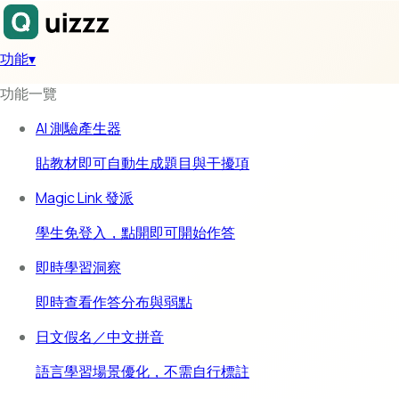
功能
▾
功能一覽
AI 測驗產生器
貼教材即可自動生成題目與干擾項
Magic Link 發派
學生免登入，點開即可開始作答
即時學習洞察
即時查看作答分布與弱點
日文假名／中文拼音
語言學習場景優化，不需自行標註